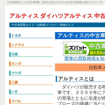
中古車買取ガイドは中古車買取・査定をお考えの方のための中古車買取お役立ちサイトです
アルティス ダイハツアルティス 中
中古車買取ガイド
> 自動車メーカー・車種ガイド
アルティスの中古車
トヨタ
レクサス
日産
愛車の買取相場を知
ホンダ
自動車
マツダ
アルティスとは
三菱
ダイハツが販売する
いすゞ
車です。２０００年に
の登場とともに生産が
スバル
プローズの後継に当た