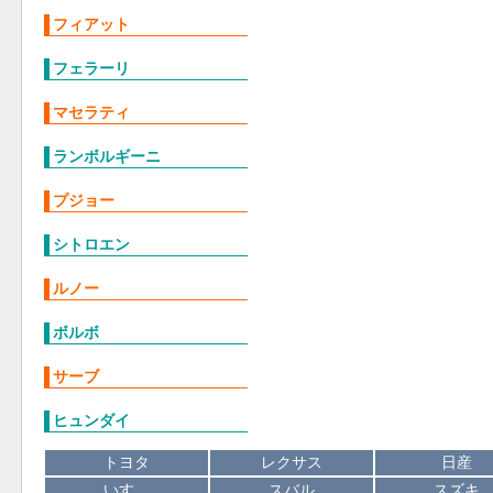
フィアット
フェラーリ
マセラティ
ランボルギーニ
プジョー
シトロエン
ルノー
ボルボ
サーブ
ヒュンダイ
トヨタ
レクサス
日産
いすゞ
スバル
スズキ