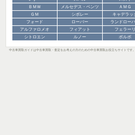
ＢＭＷ
メルセデス・ベンツ
ＡＭＧ
ＧＭ
シボレー
キャデラッ
フォード
ローバー
ランドロー
アルファロメオ
フィアット
フェラー
シトロエン
ルノー
ボルボ
中古車買取ガイドは中古車買取・査定をお考えの方のための中古車買取お役立ちサイトです