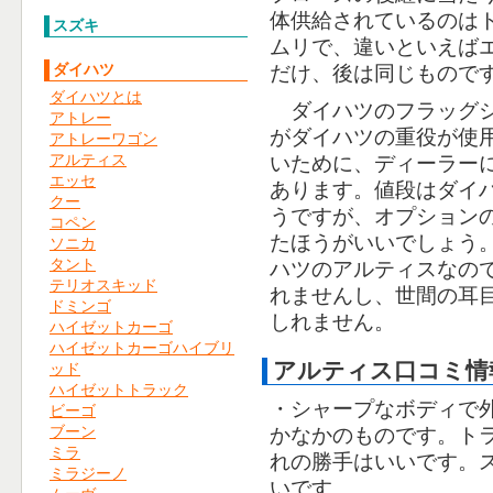
体供給されているのは
スズキ
ムリで、違いといえば
ダイハツ
だけ、後は同じもので
ダイハツとは
ダイハツのフラッグシ
アトレー
がダイハツの重役が使
アトレーワゴン
アルティス
いために、ディーラー
エッセ
あります。値段はダイ
クー
うですが、オプション
コペン
たほうがいいでしょう
ソニカ
タント
ハツのアルティスなの
テリオスキッド
れませんし、世間の耳
ドミンゴ
しれません。
ハイゼットカーゴ
ハイゼットカーゴハイブリ
アルティス口コミ情
ッド
ハイゼットトラック
・シャープなボディで
ビーゴ
ブーン
かなかのものです。ト
ミラ
れの勝手はいいです。
ミラジーノ
いです。