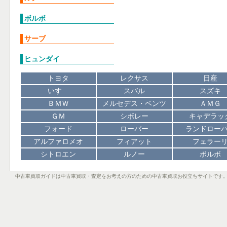
ボルボ
サーブ
ヒュンダイ
トヨタ
レクサス
日産
いすゞ
スバル
スズキ
ＢＭＷ
メルセデス・ベンツ
ＡＭＧ
ＧＭ
シボレー
キャデラッ
フォード
ローバー
ランドロー
アルファロメオ
フィアット
フェラー
シトロエン
ルノー
ボルボ
中古車買取ガイドは中古車買取・査定をお考えの方のための中古車買取お役立ちサイトです