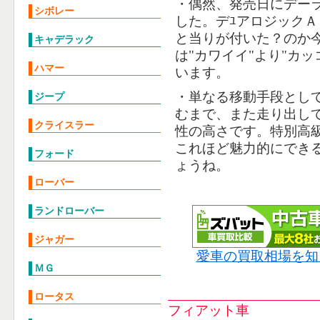
・偶然、発売日にデー
シボレー
した。デﾕアロジック
と当りが付いた？のか
キャデラック
は"カワイイ"より"カ
ハマー
います。
・単なる移動手段とし
ジープ
むまで、また走り出し
クライスラー
性の高さです。特別高
これほど魅力的にでき
フォード
ょうね。
ローバー
ランドローバー
ジャガー
愛車の買取相場を知
ＭＧ
ロータス
フィアット車