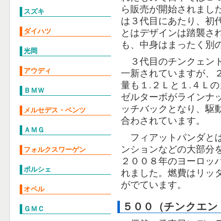
ら販売が開始されまし
スズキ
は３代目にあたり、初
ダイハツ
とはデザインは踏襲さ
も、中身はまったく別
光岡
３代目のチンクェント
アウディ
一新されていますが、
量も１.２Ｌと１.４Ｌ
ＢＭＷ
ゼルターボがラインナ
ッチバックとなり、駆
メルセデス・ベンツ
合わされています。
ＡＭＧ
フィアットパンダとは
ンションなどの大部分
フォルクスワーゲン
２００８年のヨーロッ
ポルシェ
れました。燃費はリッタ
がでています。
オペル
５００（チンクエン
ＧＭＣ