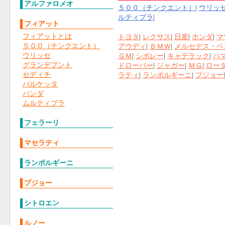
アルファロメオ
５００（チンクエント）
|
ウリッ
ルティプラ
|
フィアット
フィアットとは
トヨタ
|
レクサス
|
日産
|
ホンダ
|
マ
５００（チンクエント）
アウディ
|
ＢＭＷ
|
メルセデス・ベ
ウリッセ
ＧＭ
|
シボレー
|
キャデラック
|
ハ
グランデプント
ドローバー
|
ジャガー
|
ＭＧ
|
ロー
セディチ
ラティ
|
ランボルギーニ
|
プジョー
バルケッタ
パンダ
ムルティプラ
フェラーリ
マセラティ
ランボルギーニ
プジョー
シトロエン
ルノー